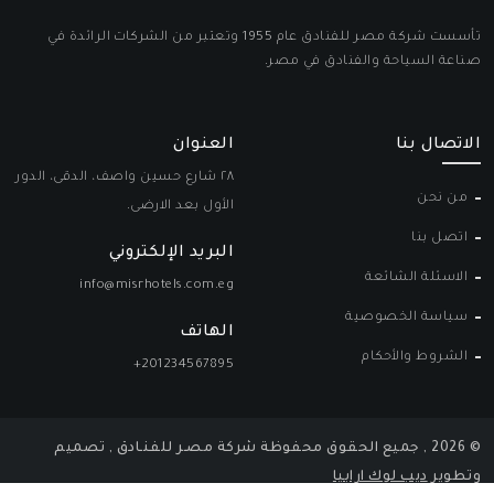
تأسست شركة مصر للفنادق عام 1955 وتعتبر من الشركات الرائدة في
صناعة السياحة والفنادق في مصر.
الاتصال بنا
العنوان
٢٨ شارع حسين واصف، الدقى، الدور
من نحن
الأول بعد الارضى.
اتصل بنا
البريد الإلكتروني
الاسئلة الشائعة
info@misrhotels.com.eg
سياسة الخصوصية
الهاتف
الشروط والأحكام
+201234567895
© 2026 , جميع الحقوق محفوظة شركة مصـر للفنـادق , تصميم
وتطوير
ديب لوك ارابيا